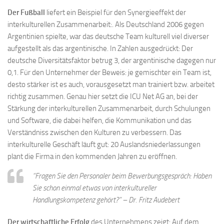
Der Fußball
liefert ein Beispiel für den Synergieeffekt der
interkulturellen Zusammenarbeit:. Als Deutschland 2006 gegen
Argentinien spielte, war das deutsche Team kulturell viel diverser
aufgestellt als das argentinische. In Zahlen ausgedrückt: Der
deutsche Diversitätsfaktor betrug 3, der argentinische dagegen nur
0,1. Für den Unternehmer der Beweis: je gemischter ein Team ist,
desto stärker ist es auch, vorausgesetzt man trainiert bzw. arbeitet
richtig zusammen. Genau hier setzt die ICU Net AG an, bei der
Stärkung der interkulturellen Zusammenarbeit, durch Schulungen
und Software, die dabei helfen, die Kommunikation und das
Verständniss zwischen den Kulturen zu verbessern. Das
interkulturelle Geschäft läuft gut: 20 Auslandsniederlassungen
plant die Firma in den kommenden Jahren zu eröffnen.
“Fragen Sie den Personaler beim Bewerbungsgespräch: Haben
Sie schon einmal etwas von interkultureller
Handlungskompetenz gehört?” – Dr. Fritz Audebert
Der wirtschaftliche Erfolg
des Unternehmens zeigt: Auf dem