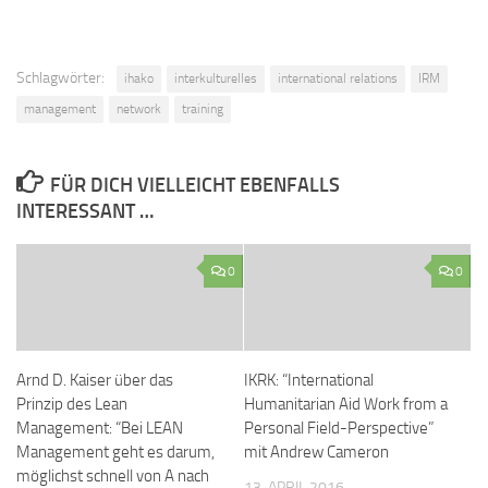
Schlagwörter:
ihako
interkulturelles
international relations
IRM
management
network
training
FÜR DICH VIELLEICHT EBENFALLS
INTERESSANT …
0
0
Arnd D. Kaiser über das
IKRK: “International
Prinzip des Lean
Humanitarian Aid Work from a
Management: “Bei LEAN
Personal Field-Perspective”
Management geht es darum,
mit Andrew Cameron
möglichst schnell von A nach
13. APRIL 2016