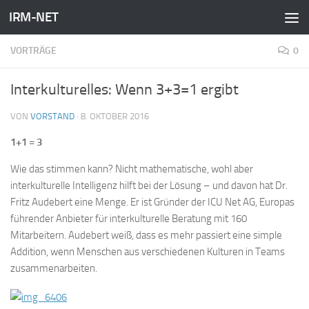
IRM-NET
Zum Inhalt springen
VORTRÄGE
0
Interkulturelles: Wenn 3+3=1 ergibt
VON
VORSTAND
·
8. OKTOBER 2016
1+1 = 3
Wie das stimmen kann? Nicht mathematische, wohl aber
interkulturelle Intelligenz hilft bei der Lösung – und davon hat Dr.
Fritz Audebert eine Menge. Er ist Gründer der ICU Net AG, Europas
führender Anbieter für interkulturelle Beratung mit 160
Mitarbeitern. Audebert weiß, dass es mehr passiert eine simple
Addition, wenn Menschen aus verschiedenen Kulturen in Teams
zusammenarbeiten.