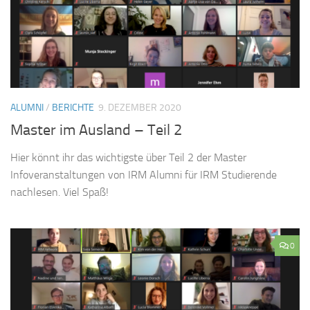
ALUMNI
/
BERICHTE
9. DEZEMBER 2020
Master im Ausland – Teil 2
Hier könnt ihr das wichtigste über Teil 2 der Master
Infoveranstaltungen von IRM Alumni für IRM Studierende
nachlesen. Viel Spaß!
0