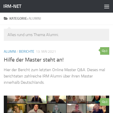
IRM-NET
Zum Inhalt springen
KATEGORIE:
ALUMNI
Alles rund ums Thema Alumni.
0
ALUMNI
/
BERICHTE
13. MAI 2021
Hilfe der Master steht an!
Hier der Bericht zum letzten Online Master Q&A. Dieses mal
berichteten zahlreiche IRM Alumni über ihren Master
innerhalb Deutschlands.
0