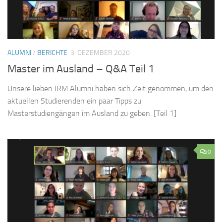
ALUMNI
/
BERICHTE
3. DEZEMBER 2020
Master im Ausland – Q&A Teil 1
Unsere lieben IRM Alumni haben sich Zeit genommen, um den
aktuellen Studierenden ein paar Tipps zu
Masterstudiengängen im Ausland zu geben. [Teil 1]
0