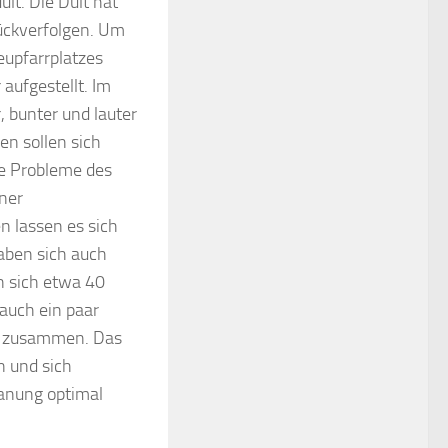
ult. Die Dult hat
rückverfolgen. Um
eupfarrplatzes
 aufgestellt. Im
, bunter und lauter
en sollen sich
ie Probleme des
ner
n lassen es sich
aben sich auch
n sich etwa 40
auch ein paar
de zusammen. Das
n und sich
lanung optimal