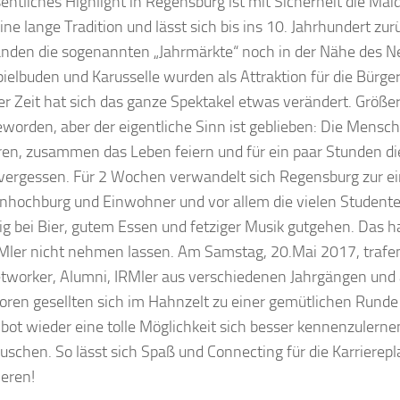
entliches Highlight in Regensburg ist mit Sicherheit die Maid
ine lange Tradition und lässt sich bis ins 10. Jahrhundert zu
nden die sogenannten „Jahrmärkte“ noch in der Nähe des N
Spielbuden und Karusselle wurden als Attraktion für die Bürger
er Zeit hat sich das ganze Spektakel etwas verändert. Größer
geworden, aber der eigentliche Sinn ist geblieben: Die Mensch
en, zusammen das Leben feiern und für ein paar Stunden d
 vergessen. Für 2 Wochen verwandelt sich Regensburg zur ei
nhochburg und Einwohner und vor allem die vielen Studente
ig bei Bier, gutem Essen und fetziger Musik gutgehen. Das h
RMler nicht nehmen lassen. Am Samstag, 20.Mai 2017, trafe
worker, Alumni, IRMler aus verschiedenen Jahrgängen und 
oren gesellten sich im Hahnzelt zu einer gemütlichen Run
 bot wieder eine tolle Möglichkeit sich besser kennenzulerne
uschen. So lässt sich Spaß und Connecting für die Karrierep
eren!