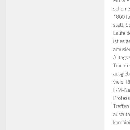
Ein wes
schon e
1800 fa
statt. 
Laufe d
ist es 
amüsier
Alltags
Trachte
ausgieb
viele I
IRM-Net
Profess
Treffen
auszuta
kombini