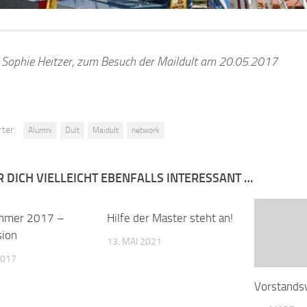
: Sophie Heitzer, zum Besuch der Maildult am 20.05.2017
ter:
Alumni
Dult
Maidult
network
R DICH VIELLEICHT EBENFALLS INTERESSANT …
mmer 2017 –
0
Hilfe der Master steht an!
0
sion
13. MAI 2021
2017
Vorstands