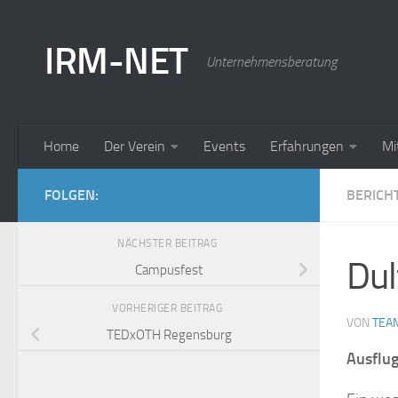
Zum Inhalt springen
IRM-NET
Unternehmensberatung
Home
Der Verein
Events
Erfahrungen
Mi
FOLGEN:
BERICH
NÄCHSTER BEITRAG
Dult
Campusfest
VORHERIGER BEITRAG
VON
TEA
TEDxOTH Regensburg
Ausflug