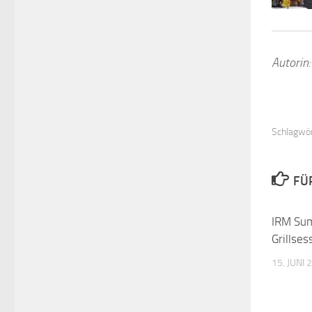
Autorin
Schlagwör
FÜ
IRM Su
Grillses
15. JUNI 