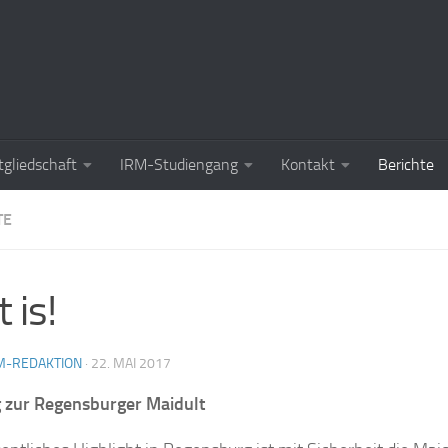
tgliedschaft
IRM-Studiengang
Kontakt
Berichte
TE
 is!
M-REDAKTION
·
22. MAI 2017
 zur Regensburger Maidult