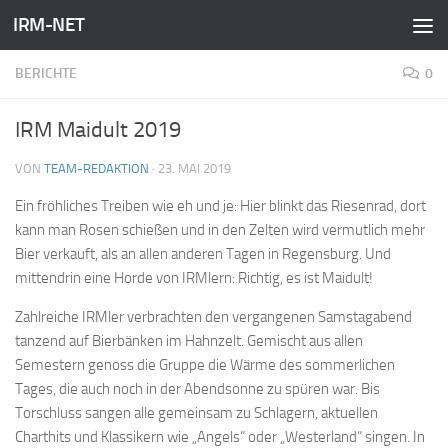
IRM-NET
Zum Inhalt springen
BERICHTE
0
IRM Maidult 2019
VON
TEAM-REDAKTION
·
23. MAI 2019
Ein fröhliches Treiben wie eh und je: Hier blinkt das Riesenrad, dort
kann man Rosen schießen und in den Zelten wird vermutlich mehr
Bier verkauft, als an allen anderen Tagen in Regensburg. Und
mittendrin eine Horde von IRMlern: Richtig, es ist Maidult!
Zahlreiche IRMler verbrachten den vergangenen Samstagabend
tanzend auf Bierbänken im Hahnzelt. Gemischt aus allen
Semestern genoss die Gruppe die Wärme des sommerlichen
Tages, die auch noch in der Abendsonne zu spüren war. Bis
Torschluss sangen alle gemeinsam zu Schlagern, aktuellen
Charthits und Klassikern wie „Angels“ oder „Westerland“ singen. In