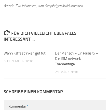
Autorin: Eva Johannsen, zum diesjährigen Maidultbesuch
FÜR DICH VIELLEICHT EBENFALLS
INTERESSANT …
Wenn Kaffeetrinken gut tut
0
Der Mensch – Ein Parasit? –
0
Die IRM network
5. DEZEMBER 2016
Thementage
21. MÄRZ 2018
SCHREIBE EINEN KOMMENTAR
Kommentar
*