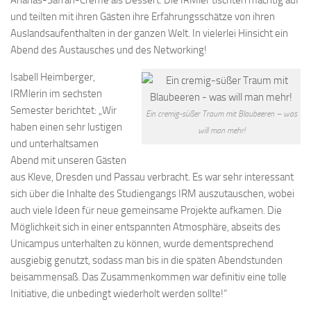
Ananas-Safran-Creme als Dessert. Die IRMler tischten mächtig auf
und teilten mit ihren Gästen ihre Erfahrungsschätze von ihren
Auslandsaufenthalten in der ganzen Welt. In vielerlei Hinsicht ein
Abend des Austausches und des Networking!
Isabell Heimberger,
IRMlerin im sechsten
Semester berichtet: „Wir
Ein cremig-süßer Traum mit Blaubeeren – was
haben einen sehr lustigen
will man mehr!
und unterhaltsamen
Abend mit unseren Gästen
aus Kleve, Dresden und Passau verbracht. Es war sehr interessant
sich über die Inhalte des Studiengangs IRM auszutauschen, wobei
auch viele Ideen für neue gemeinsame Projekte aufkamen. Die
Möglichkeit sich in einer entspannten Atmosphäre, abseits des
Unicampus unterhalten zu können, wurde dementsprechend
ausgiebig genutzt, sodass man bis in die späten Abendstunden
beisammensaß. Das Zusammenkommen war definitiv eine tolle
Initiative, die unbedingt wiederholt werden sollte!“