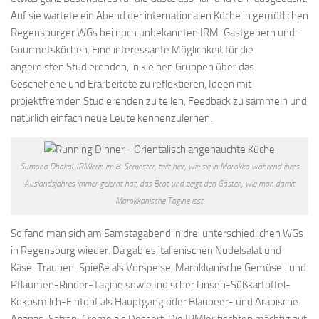
Auf sie wartete ein Abend der internationalen Küche in gemütlichen
Regensburger WGs bei noch unbekannten IRM-Gastgebern und -
Gourmetsköchen. Eine interessante Möglichkeit für die
angereisten Studierenden, in kleinen Gruppen über das
Geschehene und Erarbeitete zu reflektieren, Ideen mit
projektfremden Studierenden zu teilen, Feedback zu sammeln und
natürlich einfach neue Leute kennenzulernen.
Sumona Dhakal, IRMlerin im 8. Semester, teilt hier, wie sie in Marokko während ihres
Auslandsjahres immer gelernt hat, das Brot und zeigt den Gästen, wie man damit
Marokkanische Tagine isst.
So fand man sich am Samstagabend in drei unterschiedlichen WGs
in Regensburg wieder. Da gab es italienischen Nudelsalat und
Käse-Trauben-Spieße als Vorspeise, Marokkanische Gemüse- und
Pflaumen-Rinder-Tagine sowie Indischer Linsen-Süßkartoffel-
Kokosmilch-Eintopf als Hauptgang oder Blaubeer- und Arabische