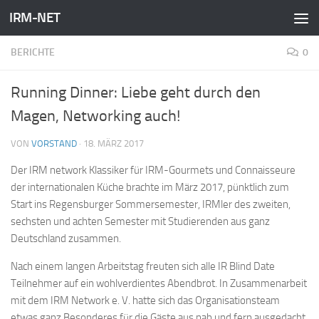
IRM-NET
Zum Inhalt springen
BERICHTE
0
Running Dinner: Liebe geht durch den
Magen, Networking auch!
VON
VORSTAND
·
18. MÄRZ 2017
Der IRM network Klassiker für IRM-Gourmets und Connaisseure
der internationalen Küche brachte im März 2017, pünktlich zum
Start ins Regensburger Sommersemester, IRMler des zweiten,
sechsten und achten Semester mit Studierenden aus ganz
Deutschland zusammen.
Nach einem langen Arbeitstag freuten sich alle IR Blind Date
Teilnehmer auf ein wohlverdientes Abendbrot. In Zusammenarbeit
mit dem IRM Network e. V. hatte sich das Organisationsteam
etwas ganz Besonderes für die Gäste aus nah und fern ausgedacht.