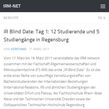
IRM-NET
Zum Inhalt springen
BERICHTE
0
IR Blind Date: Tag 1: 12 Studierende und 5
Studiengänge in Regensburg
VON
VORSTAND
·
17. MÄRZ 2017
Vom 17. März bis 19. März 2017 veranstaltete das IRM network
zusammen mit der Fachschaft Allgemeinwissenschaften und
Mikrosystemtechnik (FS AM) das erste „IR Blind Date“. Es ist das
erste einer Reihe von zukünftige Vernetzungstreffen von
Bachelorstudierenden der Internationalen Beziehungen
(International Relations, IR) und ähnlichen Studiengängen der
Universitäten Erfurt und Passau, der Fachhochschule Rhein-Waal
Kleve und der Technischen Universität Dresden sowie der
Ostbayerischen Technischen Hochschule Regensburg.