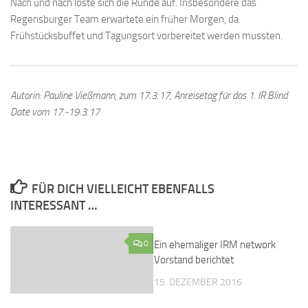
Nach und nach löste sich die Runde auf. Insbesondere das
Regensburger Team erwartete ein früher Morgen, da
Frühstücksbuffet und Tagungsort vorbereitet werden mussten.
Autorin: Pauline Vießmann, zum 17.3.17, Anreisetag für das 1. IR Blind
Date vom 17.-19.3.17
FÜR DICH VIELLEICHT EBENFALLS
INTERESSANT …
0
Ein ehemaliger IRM network
0
Vorstand berichtet
15. DEZEMBER 2016