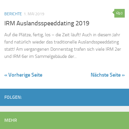
0
BERICHTE
1. MAI 2019
IRM Auslandsspeeddating 2019
Auf die Plätze, fertig, los – die Zeit läuft! Auch in diesem Jahr
fand natürlich wieder das traditionelle Auslandsspeeddating
statt! Am vergangenen Donnerstag trafen sich viele IRM 2er
und IRM 6er im Sammelgebäude der...
« Vorherige Seite
Nächste Seite »
FOLGEN:
MEHR