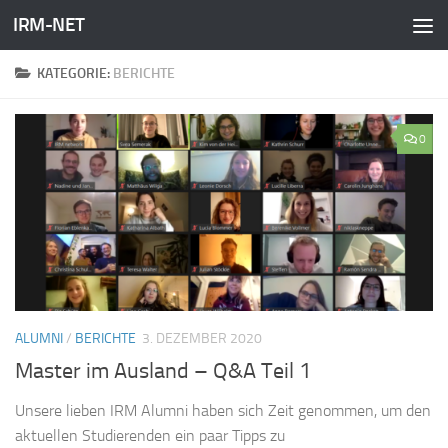
IRM-NET
Zum Inhalt springen
KATEGORIE:
BERICHTE
0
ALUMNI
/
BERICHTE
3. DEZEMBER 2020
Master im Ausland – Q&A Teil 1
Unsere lieben IRM Alumni haben sich Zeit genommen, um den
aktuellen Studierenden ein paar Tipps zu