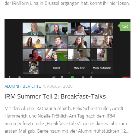
der IRMlerin Lina in Brüssel ergangen hat, könnt ihr hier lesen.
0
ALUMNI
/
BERICHTE
1. AUGUST 2020
IRM Summer Teil 2: Breakfast-Talks
Mit den Alumni Katharina Albath, Felix Schreitmüller, Arndt
Hammerich und Noelle Fröhlich Am Tag nach dem IRM-
Summer folgten die „Breakfast-Talks“, die es dieses Jahr zum
ersten Mal gab. Gemeinsam mit vier Alumni frühstückten 12...