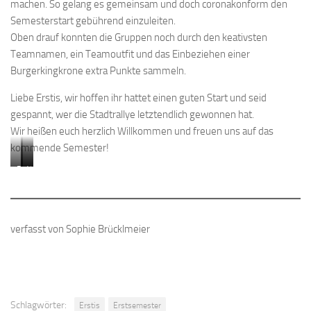
machen. So gelang es gemeinsam und doch coronakonform den
Semesterstart gebührend einzuleiten.
Oben drauf konnten die Gruppen noch durch den keativsten
Teamnamen, ein Teamoutfit und das Einbeziehen einer
Burgerkingkrone extra Punkte sammeln.
Liebe Erstis, wir hoffen ihr hattet einen guten Start und seid
gespannt, wer die Stadtrallye letztendlich gewonnen hat.
Wir heißen euch herzlich Willkommen und freuen uns auf das
kommende Semester!
Banksy
Yoga-
Wer
in
Session
findet
Regensburg
auf
die
der
Stadtmaus?
verfasst von Sophie Brücklmeier
Jahn-
Insel
Schlagwörter:
Erstis
Erstsemester