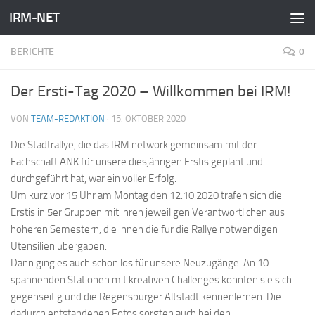
IRM-NET
Zum Inhalt springen
BERICHTE
0
Der Ersti-Tag 2020 – Willkommen bei IRM!
VON
TEAM-REDAKTION
·
15. OKTOBER 2020
Die Stadtrallye, die das IRM network gemeinsam mit der
Fachschaft ANK für unsere diesjährigen Erstis geplant und
durchgeführt hat, war ein voller Erfolg.
Um kurz vor 15 Uhr am Montag den 12.10.2020 trafen sich die
Erstis in 5er Gruppen mit ihren jeweiligen Verantwortlichen aus
höheren Semestern, die ihnen die für die Rallye notwendigen
Utensilien übergaben.
Dann ging es auch schon los für unsere Neuzugänge. An 10
spannenden Stationen mit kreativen Challenges konnten sie sich
gegenseitig und die Regensburger Altstadt kennenlernen. Die
dadurch entstandenen Fotos sorgten auch bei den