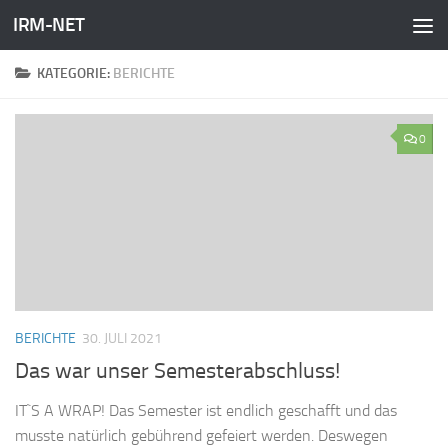
IRM-NET
Zum Inhalt springen
KATEGORIE:
BERICHTE
0
BERICHTE
30. JULI 2021
Das war unser Semesterabschluss!
IT`S A WRAP! Das Semester ist endlich geschafft und das
musste natürlich gebührend gefeiert werden. Deswegen