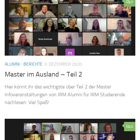
0
ALUMNI
/
BERICHTE
9. DEZEMBER 2020
Master im Ausland – Teil 2
Hier könnt ihr das wichtigste über Teil 2 der Master
Infoveranstaltungen von IRM Alumni für IRM Studierende
nachlesen. Viel Spaß!
0