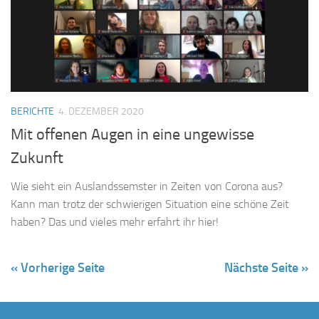
BERICHTE
4. DEZEMBER 2020
Mit offenen Augen in eine ungewisse
Zukunft
Wie sieht ein Auslandssemster in Zeiten von Corona aus?
Kann man trotz der schwierigen Situation eine schöne Zeit
haben? Das und vieles mehr erfahrt ihr hier!
« Vorherige Seite
Nächste Seite »