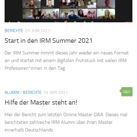
BERICHTE
21. JUNI 2021
Start in den IRM Summer 2021
Der IRM Summer nimmt dieses Jahr wieder ein neues Format
an und startet mit einem digitalen Frühstück mit vielen IRM
Professoren*innen in den Tag.
0
ALUMNI
/
BERICHTE
13. MAI 2021
Hilfe der Master steht an!
Hier der Bericht zum letzten Online Master Q&A. Dieses mal
berichteten zahlreiche IRM Alumni über ihren Master
innerhalb Deutschlands.