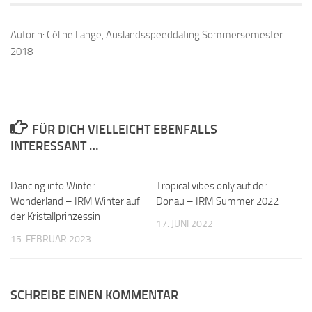
Autorin: Céline Lange, Auslandsspeeddating Sommersemester
2018
FÜR DICH VIELLEICHT EBENFALLS
INTERESSANT …
Dancing into Winter
0
Tropical vibes only auf der
0
Wonderland – IRM Winter auf
Donau – IRM Summer 2022
der Kristallprinzessin
17. JUNI 2022
15. FEBRUAR 2023
SCHREIBE EINEN KOMMENTAR