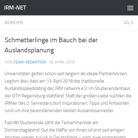
IRM-NET
Zum Inhalt springen
BERICHTE
0
Schmetterlinge im Bauch bei der
Auslandsplanung
VON
TEAM-REDAKTION
·
18. APRIL 2018
Universitäten gelten schon seit langem als ideale Partnerbörsen.
Legitim also, dass am 13. April 2018 das traditionelle
Auslandsspeeddating des IRM network e.V. im Studierendenhaus
der OTH Regensburg stattfand. Statt der großen Liebe suchten die
IRMler des 2. Semesters dort Inspirationen, Tipps und Antworten
rund um ihre bevorstehenden beiden Auslandssemester.
Fast 80 Studierende zählt die Teilnehmerliste am
Donnerstagabend. Gut die Hälfte von ihnen ist erst seit einigen
Wochen wieder zurück in Deutschland – nach zwei spannenden