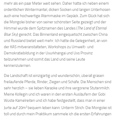
mehr als ein paar Meter weit sehen. Daher hatte ich neben einem
ordentlichen Wintermantel, dicken Socken und langen Unterhosen
auch eine hochwertige Atemmaske im Gepäck. Zum Glück hat sich
die Mongolei bisher von seiner schönsten Seite gezeigt und der
Himmel wurde dem Spitznamen des Landes (
The Land of Eternal
Blue Sky
) gerecht. Das Binnenland eingequetscht zwischen China
und Russland bietet weit mehr. Ich hatte die Gelegenheit, an von
der KAS mitveranstalteten, Workshops zu Umwelt- und
Demokratiebildung in der Uvurkhangai und Uvs Provinz
teilzunehmen und somit das Land und seine Leute
kennenzulernen.
Die Landschaft ist einzigartig und wunderschön, überall grasen
freilaufende Pferde, Rinder, Ziegen und Schafe. Die Menschen sind
sehr herzlich – sie lieben Karaoke und ihre vergorene Stutenmilch.
Meine Kollegin und ich waren in den ersten Ausläufern der Gobi
Wüste Kamelreiten und ich habe festgestellt, dass man in einer
2
Jurte auf 20m
bequem leben kann. Unterm Strich: Die Mongolei ist
toll und durch mein Praktikum sammele ich die ersten Erfahrungen