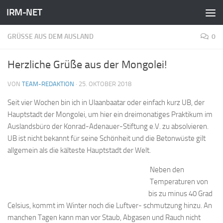
IRM-NET
Zum Inhalt springen
GRÜSSE AUS DEM AUSLAND
0
Herzliche Grüße aus der Mongolei!
VON
TEAM-REDAKTION
·
25. OKTOBER 2018
Seit vier Wochen bin ich in Ulaanbaatar oder einfach kurz UB, der
Hauptstadt der Mongolei, um hier ein dreimonatiges Praktikum im
Auslandsbüro der Konrad-Adenauer-Stiftung e.V. zu absolvieren.
UB ist nicht bekannt für seine Schönheit und die Betonwüste gilt
allgemein als die kälteste Hauptstadt der Welt.
Neben den
Temperaturen von
bis zu minus 40 Grad
Celsius, kommt im Winter noch die Luftver- schmutzung hinzu. An
manchen Tagen kann man vor Staub, Abgasen und Rauch nicht