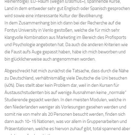
Reihenfolge): EU-Raum (wegen Erasmus+), spannende Kurse,
Land in dem entweder sehr gut Englisch oder Spanisch gesprochen
wird sowie eine interessante Kultur der Bevölkerung.
In dem Zusammenhang bin ich dann bei der Recherche auf die
Fontys University in Venlo gestoßen, welche die für mich sehr
klangvolle Kombination aus Marketing im Bereich des Profisports
und Psychologie angeboten hat. Da auch die anderen Kriterien wie
die Faust aufs Auge gepasst haben, habe ich mich beworben und
bin glücklicherweise auch angenommen worden.
Abgeschreckt hat mich zunächst die Tatsache, dass durch die Nähe
zu Deutschland, verhältnismäßig viele Deutsche die Uni besuchen
(40%). Dies stellt aber kein Problem dar, weil in den Kursen für
Austauschstudenten bis auf wenige Ausnahmen keine „normale“
Studierende gepackt werden. In den meisten Modulen, welche in
den Niederlanden weniger als Vorlesungen gesehen werden und
somit nie von mehr als 20 Personen besucht werden, finden sich
dann auch 10-15 Nationen, was vor allem in Gruppenarbeiten und
Präsentationen, welche es hiervon zuhauf gibt, total spannend aber