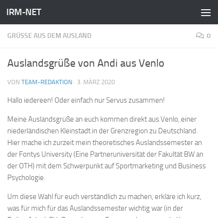
IRM-NET
Zum Inhalt springen
GRÜSSE AUS DEM AUSLAND
0
Auslandsgrüße von Andi aus Venlo
VON
TEAM-REDAKTION
·
3. MÄRZ 2020
Hallo iedereen! Oder einfach nur Servus zusammen!
Meine Auslandsgrüße an euch kommen direkt aus Venlo, einer
niederländischen Kleinstadt in der Grenzregion zu Deutschland.
Hier mache ich zurzeit mein theoretisches Auslandssemester an
der Fontys University (Eine Partneruniversität der Fakultät BW an
der OTH) mit dem Schwerpunkt auf Sportmarketing und Business
Psychologie.
Um diese Wahl für euch verständlich zu machen, erkläre ich kurz,
was für mich für das Auslandssemester wichtig war (in der