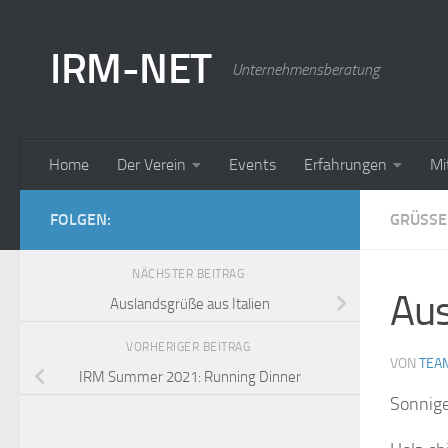
Zum Inhalt springen
IRM-NET
Unternehmensberatung
Home
Der Verein
Events
Erfahrungen
Mi
FOLGEN:
GRÜSSE
NÄCHSTER BEITRAG
Aus
Auslandsgrüße aus Italien
VORHERIGER BEITRAG
VON
TEA
IRM Summer 2021: Running Dinner
Sonnig