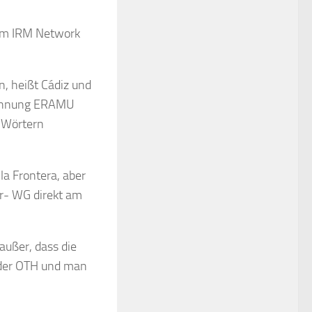
dem IRM Network
n, heißt Cádiz und
eichnung ERAMU
 Wörtern
la Frontera, aber
er- WG direkt am
 außer, dass die
n der OTH und man