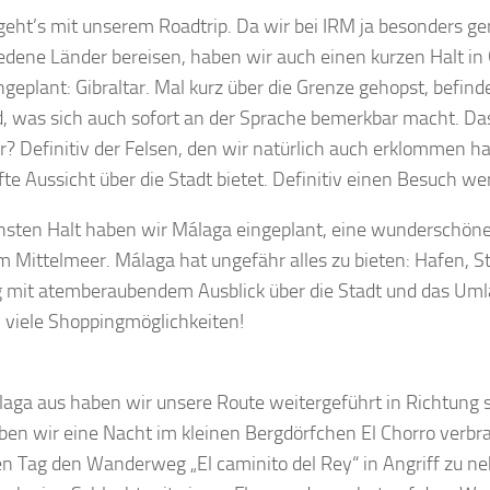
geht’s mit unserem Roadtrip. Da wir bei IRM ja besonders ger
edene Länder bereisen, haben wir auch einen kurzen Halt in 
ngeplant: Gibraltar. Mal kurz über die Grenze gehopst, befind
, was sich auch sofort an der Sprache bemerkbar macht. Das
ar? Definitiv der Felsen, den wir natürlich auch erklommen h
fte Aussicht über die Stadt bietet. Definitiv einen Besuch wer
hsten Halt haben wir Málaga eingeplant, eine wunderschöne
m Mittelmeer. Málaga hat ungefähr alles zu bieten: Hafen, St
 mit atemberaubendem Ausblick über die Stadt und das Uml
, viele Shoppingmöglichkeiten!
aga aus haben wir unsere Route weitergeführt in Richtung s
ben wir eine Nacht im kleinen Bergdörfchen El Chorro verb
n Tag den Wanderweg „El caminito del Rey“ in Angriff zu 