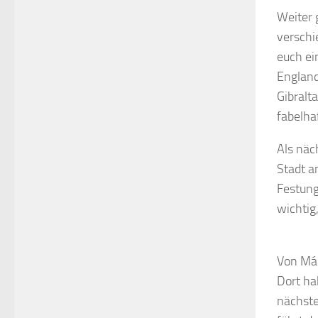
Weiter 
verschi
euch ei
England
Gibralt
fabelha
Als näc
Stadt a
Festung
wichtig
Von Mál
Dort ha
nächste