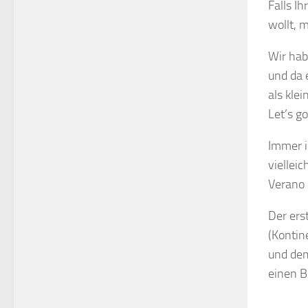
Falls I
wollt, 
Wir hab
und da 
als kle
Let’s go
Immer i
viellei
Verano 
Der ers
(Kontin
und dem
einen B