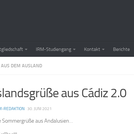
tgliedschaft
IRM-Studiengang
Kontakt
Berichte
 AUS DEM AUSLAND
landsgrüße aus Cádiz 2.0
M-REDAKTION
·
30. JUNI 2021
e Sommergrüße aus Andalusien…