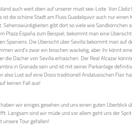
 stand auch weit oben auf unserer must see-Liste. Von Cádiz 
a ist die schöne Stadt am Fluss Guadalquivir auch nur einen
t. Sehenswürdigkeiten gibt dort so viele wie Sandkörnchen 
Am Plaza España zum Beispiel, bekommt man eine Übersicht 
en Spaniens. Die Übersicht über Sevilla bekommt man auf d
men wird’s zwar ein bisschen wackelig, aber ihr könnt ei
ber die Dächer von Sevilla erhaschen. Der Real Alcazar könnt
ambra in Granada sein und ist mit seiner Parkanlage definiti
r also Lust auf eine Dosis traditionell Andalusischen Flair ha
auf keinen Fall aus!
 haben wir einiges gesehen und uns einen guten Überblick ü
fft. Langsam sind wir müde und vor allem geht uns der Sprit
t unsere Tour gefallen!