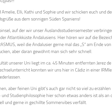
ic@as!!!
d Amelie, Elli, Kathi und Sophie und wir schicken euch und 
sgrüße aus dem sonnigen Süden Spaniens!
binsel, auf der wir unser Auslandsstudiensemester verbringe
n der Atlantikküste Andalusiens. Hier hören wir auf die Bez
RASMUS, weil die Andalusier gerne mal das „S“ am Ende von
ucken, aber daran gewöhnt man sich sehr schnell.
ultät unserer Uni liegt im ca. 45 Minuten entfernten Jerez de 
chselunterricht konnten wir uns hier in Cádiz in einer IRMl
ederlassen.
nen, aber feinen Uni gibt’s auch gar nicht so viel zu erzählen
- und Studienphilosophie hier schon etwas anders ist als a
ell und gerne in gechillte Sommervibes verfällt.