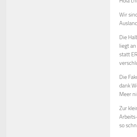
Hola ch
Wir sin
Ausland
Die Hal
liegt a
statt E
verschl
Die Fak
dank We
Meer ni
Zur klei
Arbeits
so schn