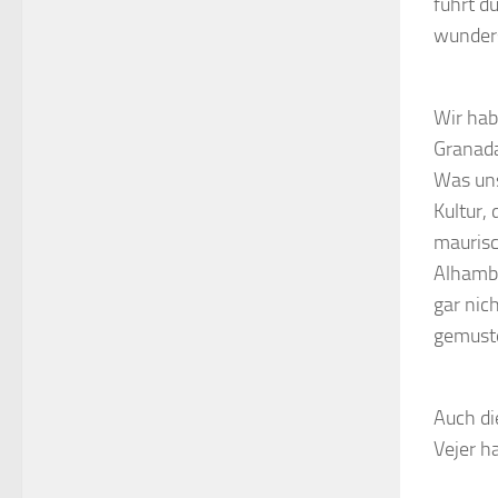
führt d
wunders
Wir hab
Granada
Was uns
Kultur,
maurisc
Alhambr
gar nic
gemuste
Auch di
Vejer h