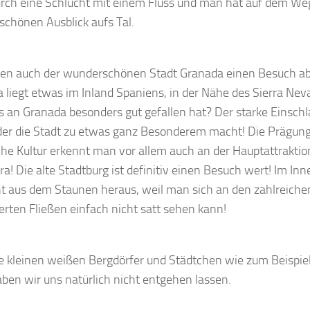
urch eine Schlucht mit einem Fluss und man hat auf dem We
chönen Ausblick aufs Tal.
en auch der wunderschönen Stadt Granada einen Besuch ab
 liegt etwas im Inland Spaniens, in der Nähe des Sierra Nev
 an Granada besonders gut gefallen hat? Der starke Einsch
 der die Stadt zu etwas ganz Besonderem macht! Die Prägung
he Kultur erkennt man vor allem auch an der Hauptattraktio
a! Die alte Stadtburg ist definitiv einen Besuch wert! Im 
ht aus dem Staunen heraus, weil man sich an den zahlreich
rten Fließen einfach nicht satt sehen kann!
e kleinen weißen Bergdörfer und Städtchen wie zum Beispiel 
aben wir uns natürlich nicht entgehen lassen.