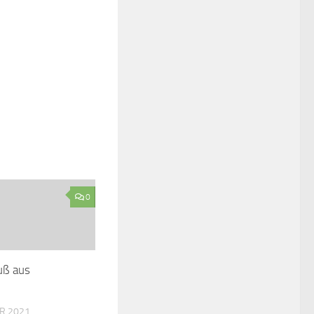
0
uß aus
R 2021