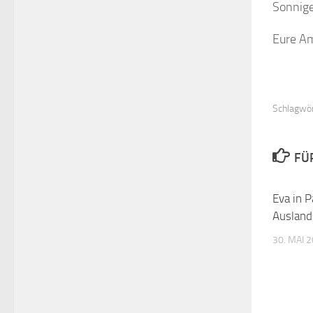
Sonnige
Eure Am
Schlagwör
FÜ
Eva in P
Ausland
30. MAI 