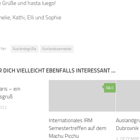
 Grüße und hasta luego!
elie, Kathi, Elli und Sophie
ter:
Auslandsgrüße
Auslandssemester
R DICH VIELLEICHT EBENFALLS INTERESSANT …
aris – ein
0
0
sgruß
2022
Internationales IRM
Auslandgr
Semestertreffen auf dem
Dubrovnik
Machu Picchu
2. DEZEMBE