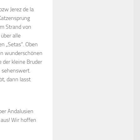
bzw Jerez de la
 Katzensprung
am Strand von
über alle
en „Setas“. Oben
nen wunderschönen
e der kleine Bruder
v sehenswert.
bt, dann lasst
ber Andalusien
 aus! Wir hoffen