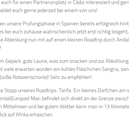
hr euch für einen Partneruniplatz in Cádiz interessiert und ge
meldet euch gerne jederzeit bei einem von uns!
en unsere Prüfungsphase in Spanien bereits erfolgreich hint
es bei euch zuhause wahrscheinlich jetzt erst richtig losgeht
ine Ablenkung nun mit auf einen kleinen Roadtrip durch And
!
m Gepäck: gute Laune, was zum snacken und zur Abkühlung:
cht viele erwarten würden ein kühles Fläschchen Sangria, son
(süße Rotweinschorle)! Sehr zu empfehlen!
te Stopp unseres Roadtrips: Tarifa. Ein kleines Dörfchen am 
ental)Europas! Man befindet sich direkt an der Grenze zwisc
 Mittelmeer und bei gutem Wetter kann man in 13 Kilomet
lick auf Afrika erhaschen.