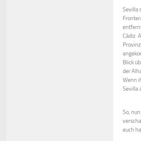
Sevilla
Fronter
entfern
Cádiz. 
Provinz
angekom
Blick ü
der Alh
Wenn ih
Sevilla 
So, nun
verscha
euch ha