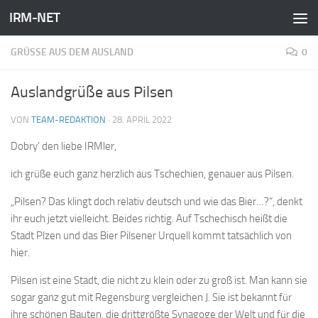
IRM-NET
Zum Inhalt springen
GRÜSSE AUS DEM AUSLAND
0
Auslandgrüße aus Pilsen
VON
TEAM-REDAKTION
·
28. APRIL 2022
Dobry’ den liebe IRMler,
ich grüße euch ganz herzlich aus Tschechien, genauer aus Pilsen.
„Pilsen? Das klingt doch relativ deutsch und wie das Bier…?“, denkt
ihr euch jetzt vielleicht. Beides richtig. Auf Tschechisch heißt die
Stadt Plzen und das Bier Pilsener Urquell kommt tatsächlich von
hier.
Pilsen ist eine Stadt, die nicht zu klein oder zu groß ist. Man kann sie
sogar ganz gut mit Regensburg vergleichen J. Sie ist bekannt für
ihre schönen Bauten, die drittgrößte Synagoge der Welt und für die