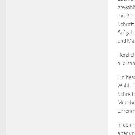
gewählt
mit Ann
Schrift
Aufgabe
und Mah
Herzlic
alle Ka
Ein bes
Wahl ni
Schreit
München
Ehrenmit
In den 
alter u