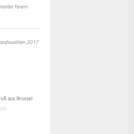
ester feiern
standswahlen 2017
ruß aus Brüssel
0
2020