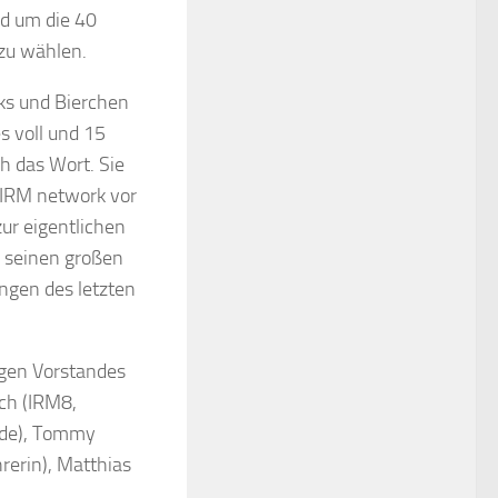
d um die 40
zu wählen.
ks und Bierchen
 voll und 15
h das Wort. Sie
s IRM network vor
ur eigentlichen
h seinen großen
ungen des letzten
igen Vorstandes
ch (IRM8,
ende), Tommy
hrerin), Matthias