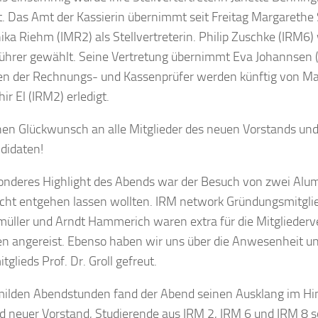
. Das Amt der Kassierin übernimmt seit Freitag Margarethe
ika Riehm (IMR2) als Stellvertreterin. Philip Zuschke (IRM
führer gewählt. Seine Vertretung übernimmt Eva Johannsen 
n der Rechnungs- und Kassenprüfer werden künftig von Ma
ir El (IRM2) erledigt.
hen Glückwunsch an alle Mitglieder des neuen Vorstands und
ndidaten!
onderes Highlight des Abends war der Besuch von zwei Alumn
cht entgehen lassen wollten. IRM network Gründungsmitglie
müller und Arndt Hammerich waren extra für die Mitgliede
 angereist. Ebenso haben wir uns über die Anwesenheit u
glieds Prof. Dr. Groll gefreut.
milden Abendstunden fand der Abend seinen Ausklang im Hi
nd neuer Vorstand, Studierende aus IRM 2, IRM 6 und IRM 8 