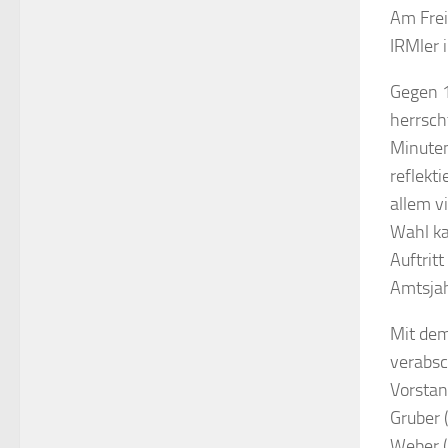
Am Frei
IRMler 
Gegen 1
herrsch
Minuten
reflekt
allem v
Wahl ka
Auftrit
Amtsjah
Mit dem
verabsc
Vorstan
Gruber 
Weber (