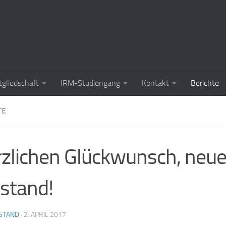
tgliedschaft
IRM-Studiengang
Kontakt
Berichte
TE
zlichen Glückwunsch, neue
stand!
STAND
·
2. APRIL 2017