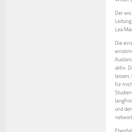
Der wic
Leitung
Lea Mar
Die ein
einstim
Ausland
aktiv. 
lassen,
für mic
Studien
langfri
und den
network
Ebenfal