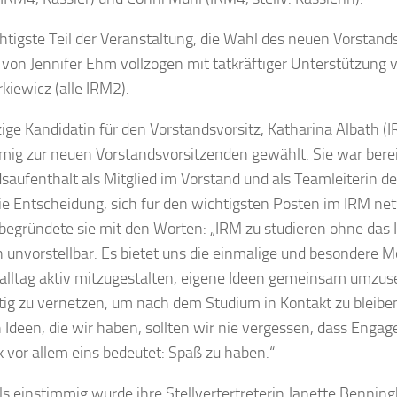
htigste Teil der Veranstaltung, die Wahl des neuen Vorstand
 von Jennifer Ehm vollzogen mit tatkräftiger Unterstützung
kiewicz (alle IRM2).
zige Kandidatin für den Vorstandsvorsitz, Katharina Albath (
mig zur neuen Vorstandsvorsitzenden gewählt. Sie war berei
saufenthalt als Mitglied im Vorstand und als Teamleiterin 
Die Entscheidung, sich für den wichtigsten Posten im IRM net
 begründete sie mit den Worten: „IRM zu studieren ohne das
h unvorstellbar. Es bietet uns die einmalige und besondere M
alltag aktiv mitzugestalten, eigene Ideen gemeinsam umzus
stig zu vernetzen, um nach dem Studium in Kontakt zu bleiben.
 Ideen, die wir haben, sollten wir nie vergessen, dass Enga
 vor allem eins bedeutet: Spaß zu haben.“
ls einstimmig wurde ihre Stellvertertreterin Janette Benning