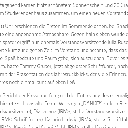
tagabend kamen trotz schönstem Sonnenschein und 20 Gra
im Studierendenhaus zusammen, um einen neuen Vorstand 
8 Uhr erschienen die Ersten im Sommerkleidchen, bei Snac
te eine angenehme Atmosphäre. Gegen halb sieben wurde es
 später ergriff nun ehemals Vorstandsvorsitzende Julia Rusc
ierte kurz zur eigenen Zeit im Vorstand und betonte, dass da
iel Spaß bedeute und Raum gebe, sich auszuleben. Bevor es z
m, hatte Tommy Gruber, jetzt abgelöster Schriftführer, noc
t mit der Präsentation des Jahresrückblicks, der viele Erinner
res noch einmal bunt aufleben ließ.
 Bericht der Kassenprüfung und der Entlastung des ehemal
hiedete sich das alte Team. Wir sagen „DANKE!“ an Julia Rus
dsvorsitzende), Diana Janz (IRM8, stellv. Vorstandsvorsitz
(IRM8, Schriftführer), Kathrin Ludwig (IRM4, stellv. Schriftfü
IRM4, Kassier) und Conni Mühl (IRM4, stellv. Kassierin).