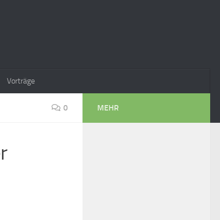
Vorträge
0
MEHR
r