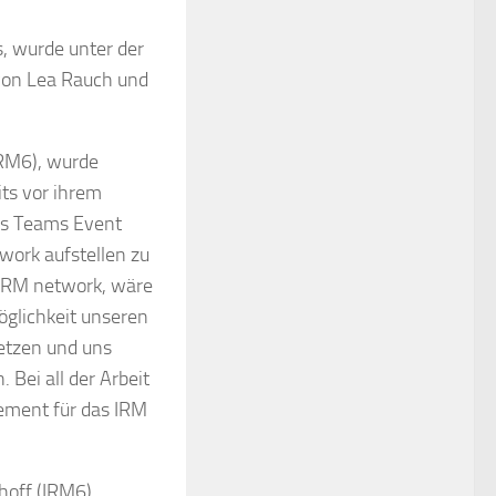
s, wurde unter der
 von Lea Rauch und
IRM6), wurde
ts vor ihrem
des Teams Event
work aufstellen zu
 IRM network, wäre
öglichkeit unseren
etzen und uns
 Bei all der Arbeit
gement für das IRM
hoff (IRM6)