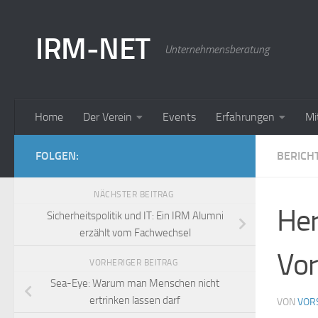
Zum Inhalt springen
IRM-NET
Unternehmensberatung
Home
Der Verein
Events
Erfahrungen
Mi
FOLGEN:
BERICH
NÄCHSTER BEITRAG
Her
Sicherheitspolitik und IT: Ein IRM Alumni
erzählt vom Fachwechsel
Vor
VORHERIGER BEITRAG
Sea-Eye: Warum man Menschen nicht
ertrinken lassen darf
VON
VOR