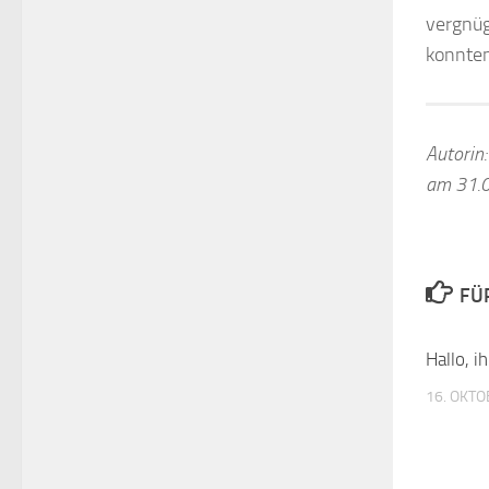
vergnüg
konnten
Autorin
am 31.
FÜ
Hallo, i
16. OKTO