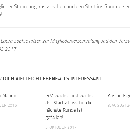
licher Stimmung austauschen und den Start ins Sommersem
!
: Laura Sophie Ritter, zur Mitgliederversammlung und den Vor
03.2017
R DICH VIELLEICHT EBENFALLS INTERESSANT …
hr Neuen!
0
IRM wächst und wächst –
0
Auslandsg
der Startschuss für die
BER 2016
3. AUGUST 
nächste Runde ist
gefallen!
5. OKTOBER 2017