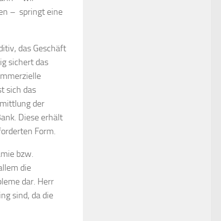
en – springt eine
itiv, das Geschäft
g sichert das
ommerzielle
t sich das
rmittlung der
ank. Diese erhält
forderten Form.
rämie bzw.
allem die
bleme dar. Herr
ng sind, da die