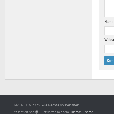
Nam
Websi
IRM-NET © 2026. Alle Rechte vorbehalten.
Präsentiert von
- Entworfen mit dem
Hueman-Theme