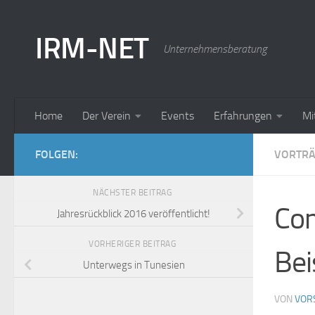
Zum Inhalt springen
IRM-NET
Unternehmensberatung
Home
Der Verein
Events
Erfahrungen
Mi
FOLGEN:
VORTR
NÄCHSTER BEITRAG
Com
Jahresrückblick 2016 veröffentlicht!
VORHERIGER BEITRAG
Bei
Unterwegs in Tunesien
VON
VOR