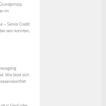
Grundprinzip
er im
e – Senior Credit
abei sein konnten,
enausgang
. Wie lässt sich
ressenskonflikt
ugt in Genf oder