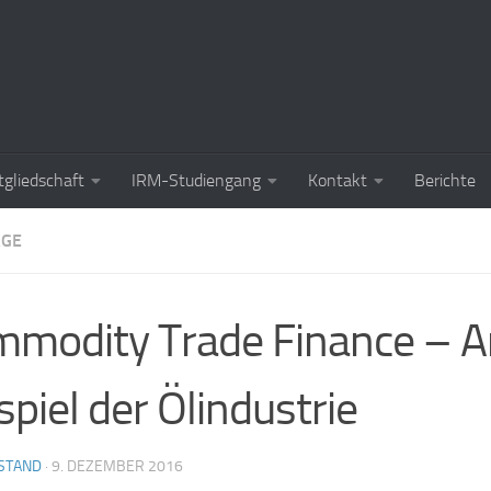
tgliedschaft
IRM-Studiengang
Kontakt
Berichte
ÄGE
modity Trade Finance – 
spiel der Ölindustrie
STAND
·
9. DEZEMBER 2016