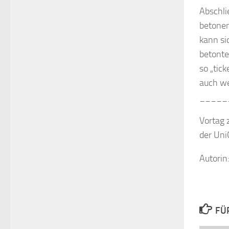
Abschli
betonen
kann si
betonte
so „tic
auch we
_____
Vortag 
der Uni
Autorin
FÜ