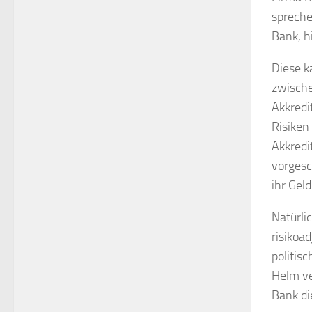
spreche
Bank, hi
Diese k
zwische
Akkredi
Risiken
Akkredi
vorgesc
ihr Gel
Natürli
risikoa
politis
Helm ve
Bank di