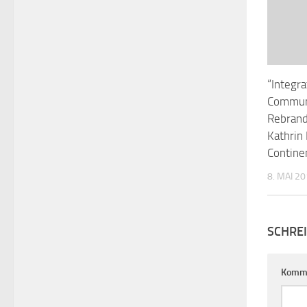
“Integr
Communi
Rebrand
Kathrin
Contine
8. MAI 2
SCHRE
Komm