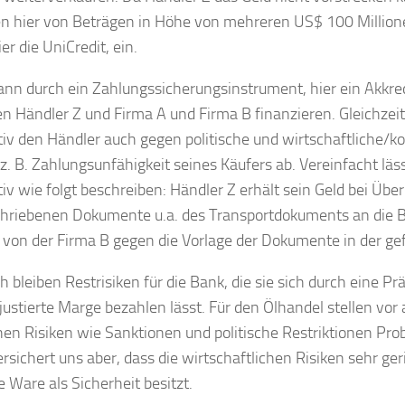
n hier von Beträgen in Höhe von mehreren US$ 100 Million
er die UniCredit, ein.
ann durch ein Zahlungssicherungsinstrument, hier ein Akkred
n Händler Z und Firma A und Firma B finanzieren. Gleichzeiti
tiv den Händler auch gegen politische und wirtschaftliche/k
 z. B. Zahlungsunfähigkeit seines Käufers ab. Vereinfacht läss
tiv wie folgt beschreiben: Händler Z erhält sein Geld bei Übe
hriebenen Dokumente u.a. des Transportdokuments an die B
d von der Firma B gegen die Vorlage der Dokumente in der ge
ch bleiben Restrisiken für die Bank, die sie sich durch eine P
djustierte Marge bezahlen lässt. Für den Ölhandel stellen vor 
chen Risiken wie Sanktionen und politische Restriktionen Pro
rsichert uns aber, dass die wirtschaftlichen Risiken sehr geri
e Ware als Sicherheit besitzt.