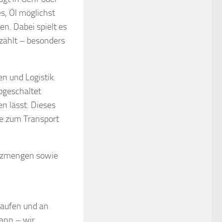
s, Öl möglichst
n. Dabei spielt es
 zählt – besonders
n und Logistik.
bgeschaltet
n lässt. Dieses
fe zum Transport
satzmengen sowie
kaufen und an
kann – wir