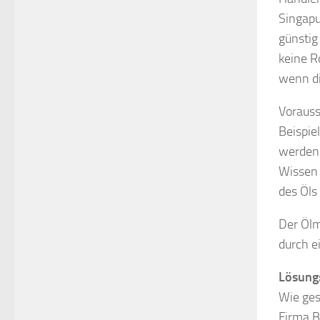
Singapu
günstig
keine R
wenn di
Vorauss
Beispie
werden,
Wissen 
des Öls
Der Ölm
durch e
Lösung
Wie ges
Firma B