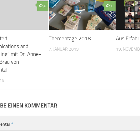
0
0
ated
Thementage 2018
Aus Erfah
cations and
7. JANUAR 2019
19. NOVEMB
ing” mit Dr. Anne-
 Bräu von
ntal
015
IBE EINEN KOMMENTAR
entar
*