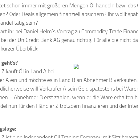
ltet schon immer mit größeren Mengen Öl handeln bzw. das 
en? Oder Deals allgemein finanziell absichern? Ihr wollt spät
ndel tätig sein?
rt ihr bei Daniel Helm’s Vortrag zu Commodity Trade Financ
 bei der UniCredit Bank AG genau richtig. Für alle die nicht d
 kurzer Überblick:
geht’s?
 Z kauft Öl in Land A bei
er A ein und möchte es in Land B an Abnehmer B verkaufen.
dlicherweise will Verkäufer A sein Geld spätestens bei War
n – Abnehmer B erst zahlen, wenn er die Ware erhalten hat
del nun für den Händler Z trotzdem finanzieren und der Inte
gslage:
 Z ist eine Independent Oil Trading Company mit Sitz bevorz