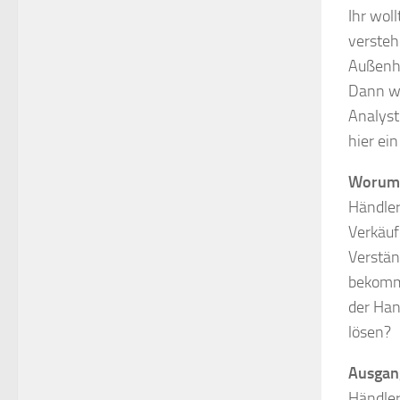
Ihr wol
versteh
Außenha
Dann wa
Analyst
hier ein
Worum 
Händler
Verkäuf
Verstän
bekomme
der Han
lösen?
Ausgan
Händler