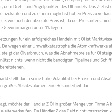
r, dem Dreh- und Angelpunkten des Ölhandels. Das Ziel ist e
 einzukaufen und zu einem möglichst hohen Preis zu verkaufe
olle, wie hoch der absolute Preis ist, da der Preisunterschied
e Gewinnmargen unter 1% liegen.
etzungen für ein erfolgreiches Handeln mit Öl ist Marktwisse
l: Da wegen einer Umweltkatastrophe die Atomkraftwerke a
 steigt der Ölverbrauch, was die Abnahmepreise für Öl steige
nützt nichts, wenn nicht die benötigten Pipelines und Schif
 bereitstehen.
arkt stellt durch seine hohe Volatilität bei Preisen und Ab
in großes Absatzvolumen eine Besonderheit dar.
:
agt, möchte der Händler Z Öl in großer Menge von Firma A 
 weiterverkaufen. Da Händler Z das Geld nicht vorstrecken 