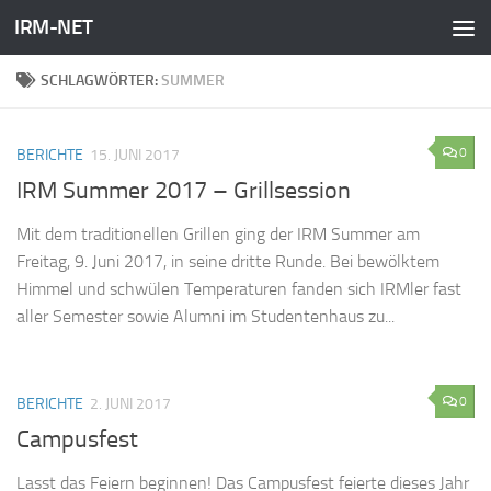
IRM-NET
Zum Inhalt springen
SCHLAGWÖRTER:
SUMMER
0
BERICHTE
15. JUNI 2017
IRM Summer 2017 – Grillsession
Mit dem traditionellen Grillen ging der IRM Summer am
Freitag, 9. Juni 2017, in seine dritte Runde. Bei bewölktem
Himmel und schwülen Temperaturen fanden sich IRMler fast
aller Semester sowie Alumni im Studentenhaus zu...
0
BERICHTE
2. JUNI 2017
Campusfest
Lasst das Feiern beginnen! Das Campusfest feierte dieses Jahr