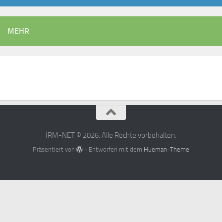
MEHR
IRM-NET © 2026. Alle Rechte vorbehalten.
Präsentiert von
- Entworfen mit dem
Hueman-Theme