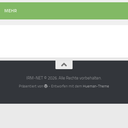
MEHR
IRM-NET © 2026. Alle Rechte vorbehalten.
Präsentiert von
- Entworfen mit dem
Hueman-Theme