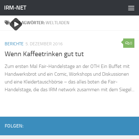
IRM-NET
Zum Inhalt springen
SCHLAGWÖRTER:
WELTLADEN
0
BERICHTE
5. DEZEMBER 2016
Wenn Kaffeetrinken gut tut
Zum ersten Mal Fair-Handelstage an der OTH Ein Buffet mit
Handwerksbrot und ein Comic, Workshops und Diskussionen
und eine Kleidertauschbörse – das alles boten die Fair-
Handelstage, die das IRM network zusammen mit dem Siegel...
FOLGEN: