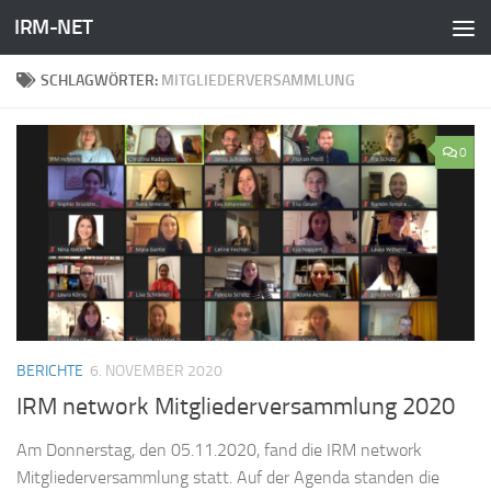
IRM-NET
Zum Inhalt springen
SCHLAGWÖRTER:
MITGLIEDERVERSAMMLUNG
0
BERICHTE
6. NOVEMBER 2020
IRM network Mitgliederversammlung 2020
Am Donnerstag, den 05.11.2020, fand die IRM network
Mitgliederversammlung statt. Auf der Agenda standen die