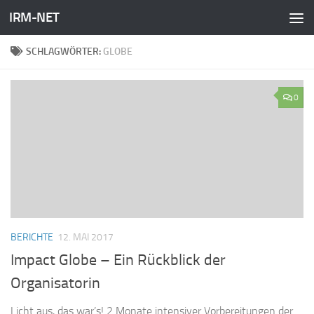
IRM-NET
Zum Inhalt springen
SCHLAGWÖRTER:
GLOBE
0
BERICHTE
12. MAI 2017
Impact Globe – Ein Rückblick der
Organisatorin
Licht aus, das war’s! 2 Monate intensiver Vorbereitungen der