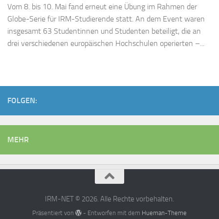
Vom 8. bis 10. Mai fand erneut eine Übung im Rahmen der
Globe-Serie für IRM-Studierende statt. An dem Event waren
insgesamt 63 Studentinnen und Studenten beteiligt, die an
drei verschiedenen europäischen Hochschulen operierten –...
FOLGEN:
MEHR
IRM-NET © 2026. Alle Rechte vorbehalten.
Präsentiert von
- Entworfen mit dem
Hueman-Theme