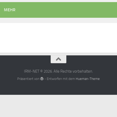
MEHR
IRM-NET © 2026. Alle Rechte vorbehalten.
Präsentiert von
- Entworfen mit dem
Hueman-Theme