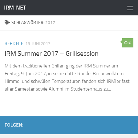
IRM-NET
Zum Inhalt springen
SCHLAGWÖRTER:
2017
0
BERICHTE
15. JUNI 2017
IRM Summer 2017 – Grillsession
Mit dem traditionellen Grillen ging der IRM Summer am
Freitag, 9. Juni 2017, in seine dritte Runde. Bei bewölktem
Himmel und schwülen Temperaturen fanden sich IRMler fast
aller Semester sowie Alumni im Studentenhaus zu...
FOLGEN: