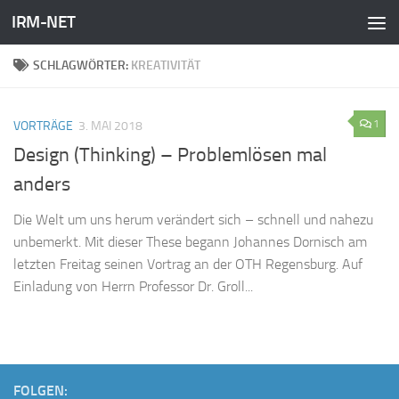
IRM-NET
Zum Inhalt springen
SCHLAGWÖRTER:
KREATIVITÄT
1
VORTRÄGE
3. MAI 2018
Design (Thinking) – Problemlösen mal
anders
Die Welt um uns herum verändert sich – schnell und nahezu
unbemerkt. Mit dieser These begann Johannes Dornisch am
letzten Freitag seinen Vortrag an der OTH Regensburg. Auf
Einladung von Herrn Professor Dr. Groll...
FOLGEN: