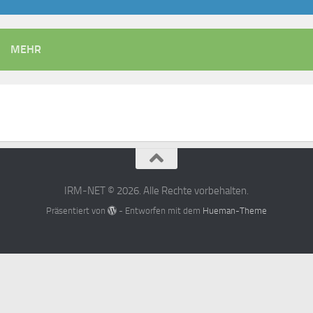
MEHR
IRM-NET © 2026. Alle Rechte vorbehalten.
Präsentiert von
- Entworfen mit dem
Hueman-Theme