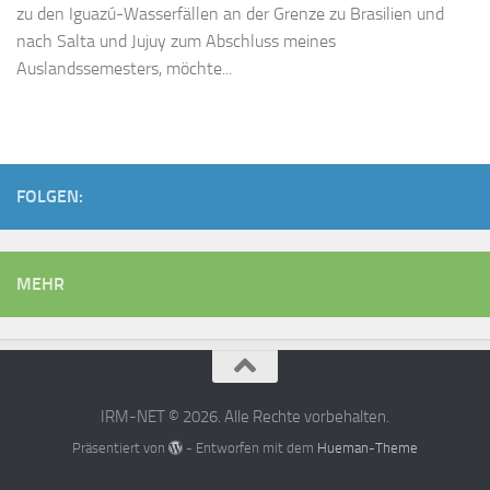
zu den Iguazú-Wasserfällen an der Grenze zu Brasilien und
nach Salta und Jujuy zum Abschluss meines
Auslandssemesters, möchte...
FOLGEN:
MEHR
IRM-NET © 2026. Alle Rechte vorbehalten.
Präsentiert von
- Entworfen mit dem
Hueman-Theme